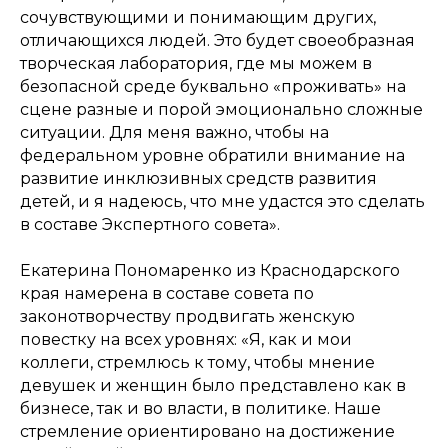
сочувствующими и понимающим других,
отличающихся людей. Это будет своеобразная
творческая лаборатория, где мы можем в
безопасной среде буквально «проживать» на
сцене разные и порой эмоционально сложные
ситуации. Для меня важно, чтобы на
федеральном уровне обратили внимание на
Остались вопросы? Заполните
развитие инклюзивных средств развития
форму и мы с вами свяжемся.
детей, и я надеюсь, что мне удастся это сделать
в составе Экспертного совета».
Задать вопрос
Екатерина Пономаренко из Краснодарского
края намерена в составе совета по
законотворчеству продвигать женскую
повестку на всех уровнях: «Я, как и мои
коллеги, стремлюсь к тому, чтобы мнение
девушек и женщин было представлено как в
АНО «Россия — страна возможностей»
бизнесе, так и во власти, в политике. Наше
Читать подробнее
стремление ориентировано на достижение