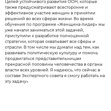
Целей устойчивого развития ООН, которые
также предусматривают всесторонне и
эффективное участие женщин в принятии
решений во всех сферах жизни. Во время
обучения по программе «Женщина-лидер» мы
Мастерская управления «Сенеж»
уже начали заниматься этой задачей,
Читать подробнее
приступили к разработке полноценной
стратегии, которая охватывает все сферы и
отрасли. В том числе мы думали над тем, как
© 2019–2024 «Женщина-лидер» Все права защищены.
развивать политическую культуру и помочь
Политика конфиденциальности
продвигаться представительницам
прекрасной половины человечества в органы
Положение о мероприятии
власти всех уровней. Я надеюсь, что сейчас в
составе Экспертного совета я смогу работать на
эту задачу».